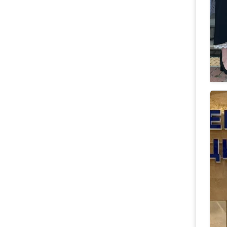
21
П
15
ди
Ч