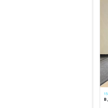
Ма
– 
п
– 
Ч
15
В