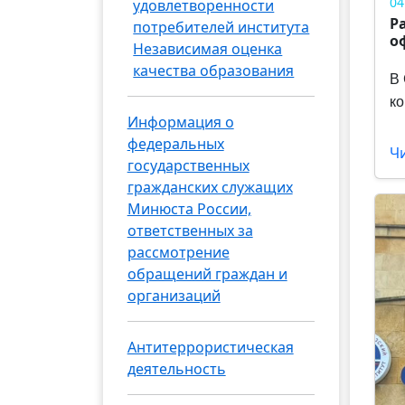
04
удовлетворенности
Р
потребителей института
о
Независимая оценка
качества образования
В 
ко
Информация о
федеральных
Ч
государственных
гражданских служащих
Минюста России,
ответственных за
рассмотрение
обращений граждан и
организаций
Антитеррористическая
деятельность