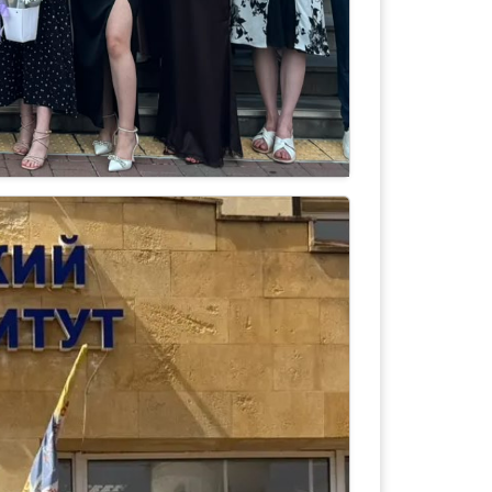
 с получением дипломов!
института состоялось вручение
еского факультета СКСИ.