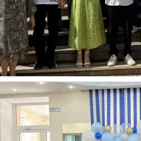
.07.2026
а факультете информационных систем и технологий 
бласти IT. Дипломы получили бакалавры и магистр
калавры окончили программы:
Информационные системы и технологии (профиль: Проект
мпонентов)
Прикладная информатика (профиль: Цифровизация экономи