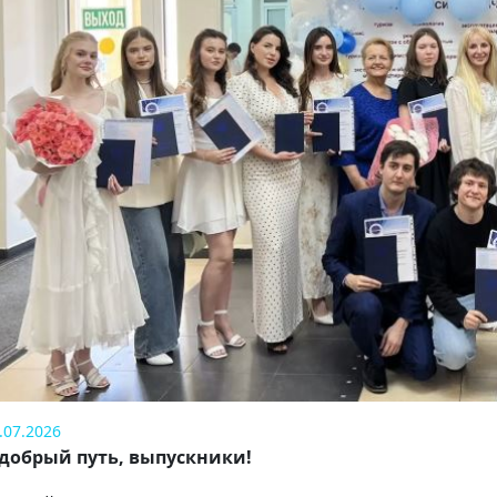
гистры завершили обучение по программам:
Информационные системы и технологии (профиль: Инфор
редприятием)
Прикладная информатика (профиль: Бизнес-аналитика и с
итать далее →
.07.2026
 добрый путь, выпускники!