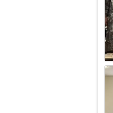
16
Н
о
Ба
– 
ко
– 