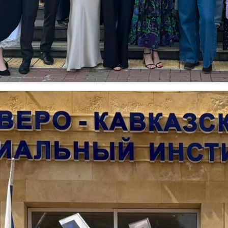
.07.2026
оздравляем выпускников юридического факультета
 июля 2026 года в стенах Северо-Кавказского социального 
пломов выпускникам бакалавриата и магистратуры юридич
итать далее →