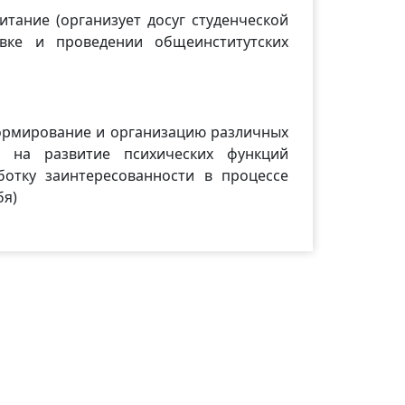
итание (организует досуг студенческой
овке и проведении общеинститутских
ормирование и организацию различных
й, на развитие психических функций
ботку заинтересованности в процессе
бя)