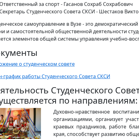
Ответственный за спорт - Гасанов Сохраб Сохрабович
Секретарь Студенческого Совета СКСИ - Шестаков Викт
денческое самоуправление в Вузе - это демократически
ни и самостоятельной общественной деятельности студ
яется элементов общей системы управления учебно-вос
окументы
ожение о студенческом совете
н-график работы Студенческого Совета СКСИ
ятельность Студенческого Совет
уществляется по направлениям:
Духовно-нравственное воспитан
организациями, организует учас
краевых праздников, работе бла
края, способствует развитию общ