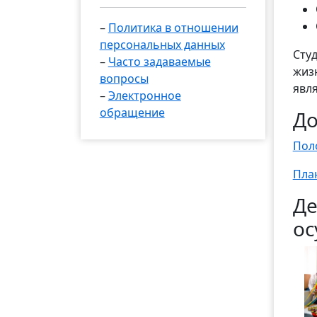
–
Политика в отношении
персональных данных
Сту
–
Часто задаваемые
жиз
вопросы
явл
–
Электронное
обращение
Д
Пол
Пла
Де
ос