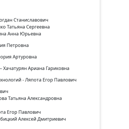
огдан Станиславович
нко Татьяна Сергеевна
мина Анна Юрьевна
сия Петровна
тория Артуровна
– Хачатурян Ариана Гариковна
хнологий - Ляпота Егор Павлович
ович
ова Татьяна Александровна
ота Егор Павлович
ржбицкий Алексей Дмитриевич